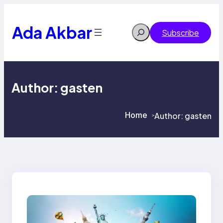
Skip
to
content
Ada Akbar
Search
Subscribe
Author:
gasten
Home
Author:
gasten
>
>