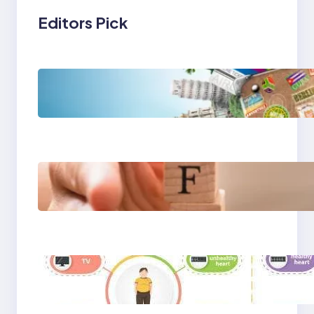
Editors Pick
Tren Traveling 2025:
Liburan Cerdas,
Ramah Lingkungan,
dan Penuh Makna
Gaya Hidup Seimbang
2025: Kesehatan
Mental, Produktivitas,
dan Makna Hidup Baru
Gaya Hidup Sehat
2025: Antara Tren,
Teknologi, dan