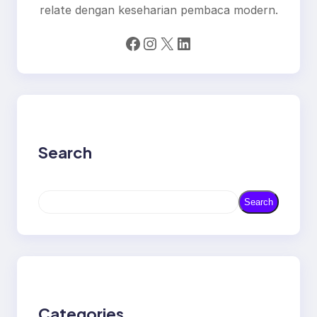
relate dengan keseharian pembaca modern.
Facebook
Instagram
X
LinkedIn
Search
S
Search
e
a
r
c
h
Categories