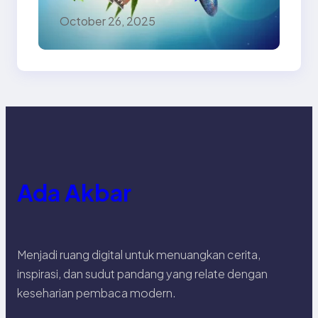
Ramah Lingkungan,
October 26, 2025
dan Penuh Makna
Ada Akbar
Menjadi ruang digital untuk menuangkan cerita,
inspirasi, dan sudut pandang yang relate dengan
keseharian pembaca modern.