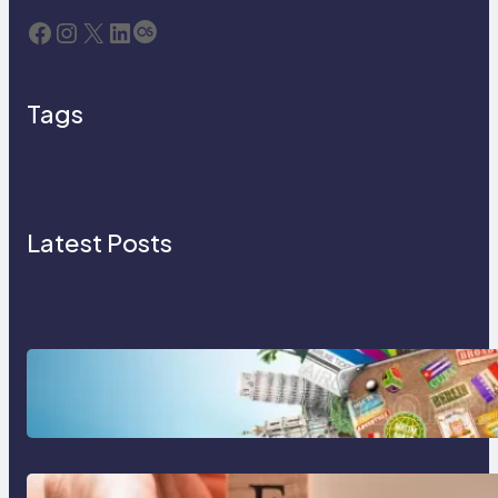
Facebook
Instagram
X
LinkedIn
Last.fm
Tags
Latest Posts
Tren Traveling 2025: Liburan
Cerdas, Ramah Lingkungan, dan
Penuh Makna