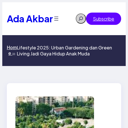
Skip
to
content
Ada Akbar
Search
Subscribe
Hom
Lifestyle 2025: Urban Gardening dan Green
e
Living Jadi Gaya Hidup Anak Muda
>>