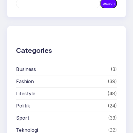
S
Search
e
a
r
c
h
Categories
Business
(3)
Fashion
(39)
Lifestyle
(48)
Politik
(24)
Sport
(33)
Teknologi
(32)