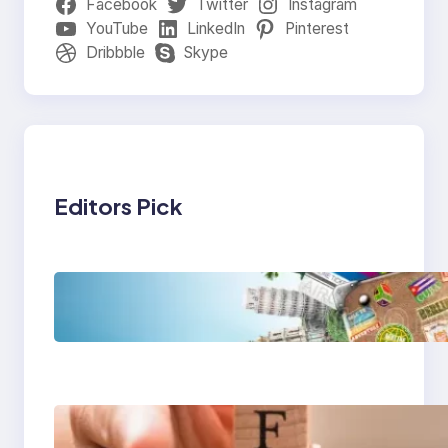
Facebook
Twitter
Instagram
YouTube
LinkedIn
Pinterest
Dribbble
Skype
Editors Pick
Tren Traveling 2025:
Liburan Cerdas,
Ramah Lingkungan,
dan Penuh Makna
Gaya Hidup Seimbang