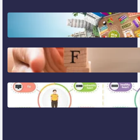
Tren Traveling 2025: Liburan
Cerdas, Ramah Lingkungan, dan
Penuh Makna
Gaya Hidup Seimbang 2025:
Kesehatan Mental, Produktivitas,
dan Makna Hidup Baru
Gaya Hidup Sehat 2025: Antara
Tren, Teknologi, dan Kesadaran
Diri