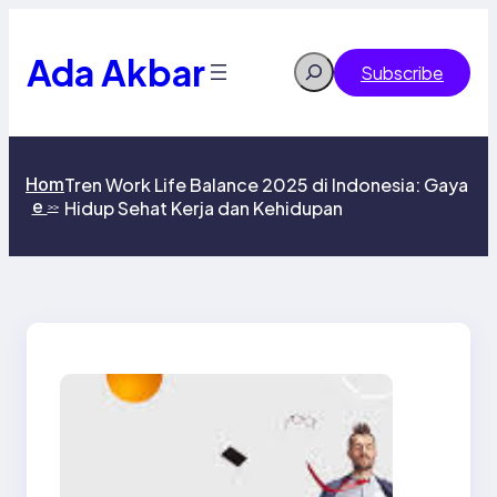
Skip
to
content
Ada Akbar
Search
Subscribe
Hom
Tren Work Life Balance 2025 di Indonesia: Gaya
e
Hidup Sehat Kerja dan Kehidupan
>>