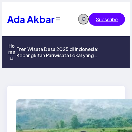
Skip
to
content
Ada Akbar
Search
Subscribe
Ho
Tren Wisata Desa 2025 di Indonesia:
me
Kebangkitan Pariwisata Lokal yang
>>
Berkelanjutan