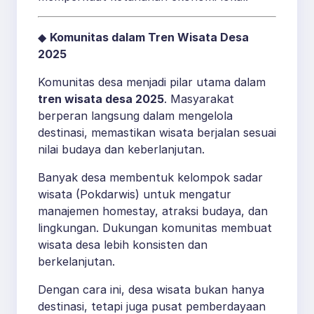
◆
Komunitas dalam Tren Wisata Desa
2025
Komunitas desa menjadi pilar utama dalam
tren wisata desa 2025
. Masyarakat
berperan langsung dalam mengelola
destinasi, memastikan wisata berjalan sesuai
nilai budaya dan keberlanjutan.
Banyak desa membentuk kelompok sadar
wisata (Pokdarwis) untuk mengatur
manajemen homestay, atraksi budaya, dan
lingkungan. Dukungan komunitas membuat
wisata desa lebih konsisten dan
berkelanjutan.
Dengan cara ini, desa wisata bukan hanya
destinasi, tetapi juga pusat pemberdayaan