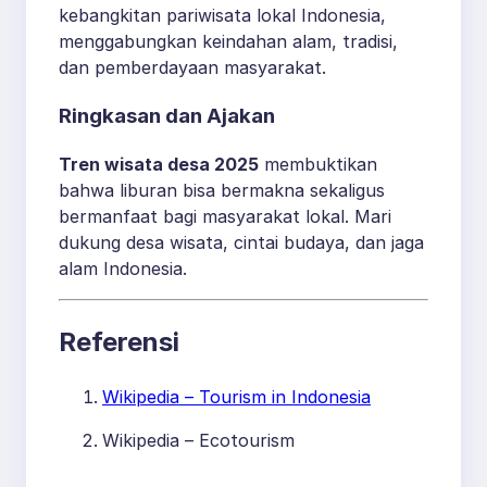
kebangkitan pariwisata lokal Indonesia,
menggabungkan keindahan alam, tradisi,
dan pemberdayaan masyarakat.
Ringkasan dan Ajakan
Tren wisata desa 2025
membuktikan
bahwa liburan bisa bermakna sekaligus
bermanfaat bagi masyarakat lokal. Mari
dukung desa wisata, cintai budaya, dan jaga
alam Indonesia.
Referensi
Wikipedia – Tourism in Indonesia
Wikipedia – Ecotourism