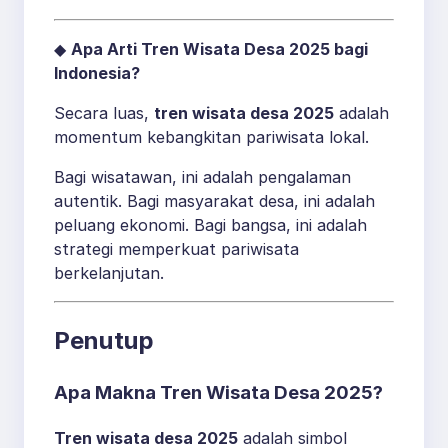
◆
Apa Arti Tren Wisata Desa 2025 bagi
Indonesia?
Secara luas,
tren wisata desa 2025
adalah
momentum kebangkitan pariwisata lokal.
Bagi wisatawan, ini adalah pengalaman
autentik. Bagi masyarakat desa, ini adalah
peluang ekonomi. Bagi bangsa, ini adalah
strategi memperkuat pariwisata
berkelanjutan.
Penutup
Apa Makna Tren Wisata Desa 2025?
Tren wisata desa 2025
adalah simbol