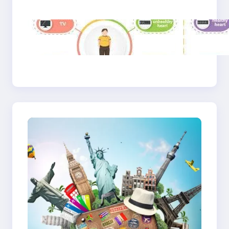
dan Makna Hidup Baru
Gaya Hidup Sehat
2025: Antara Tren,
Teknologi, dan
Kesadaran Diri