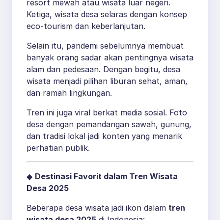
resort mewah atau wisata luar negeri.
Ketiga, wisata desa selaras dengan konsep
eco-tourism dan keberlanjutan.
Selain itu, pandemi sebelumnya membuat
banyak orang sadar akan pentingnya wisata
alam dan pedesaan. Dengan begitu, desa
wisata menjadi pilihan liburan sehat, aman,
dan ramah lingkungan.
Tren ini juga viral berkat media sosial. Foto
desa dengan pemandangan sawah, gunung,
dan tradisi lokal jadi konten yang menarik
perhatian publik.
◆
Destinasi Favorit dalam Tren Wisata
Desa 2025
Beberapa desa wisata jadi ikon dalam
tren
wisata desa 2025
di Indonesia: