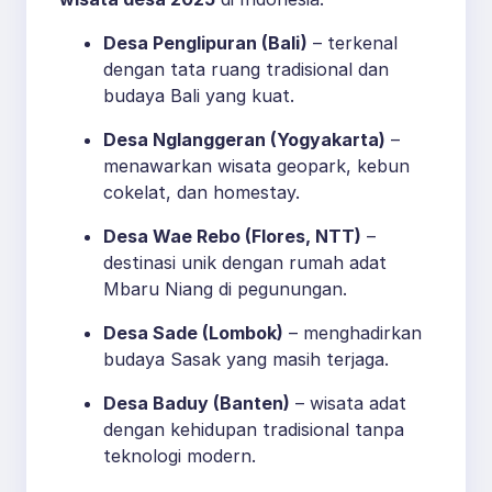
Desa Penglipuran (Bali)
– terkenal
dengan tata ruang tradisional dan
budaya Bali yang kuat.
Desa Nglanggeran (Yogyakarta)
–
menawarkan wisata geopark, kebun
cokelat, dan homestay.
Desa Wae Rebo (Flores, NTT)
–
destinasi unik dengan rumah adat
Mbaru Niang di pegunungan.
Desa Sade (Lombok)
– menghadirkan
budaya Sasak yang masih terjaga.
Desa Baduy (Banten)
– wisata adat
dengan kehidupan tradisional tanpa
teknologi modern.