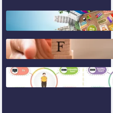
Tren Traveling 2025: Liburan
Cerdas, Ramah Lingkungan, dan
Penuh Makna
Gaya Hidup Seimbang 2025:
Kesehatan Mental, Produktivitas,
dan Makna Hidup Baru
Gaya Hidup Sehat 2025: Antara
Tren, Teknologi, dan Kesadaran
Diri