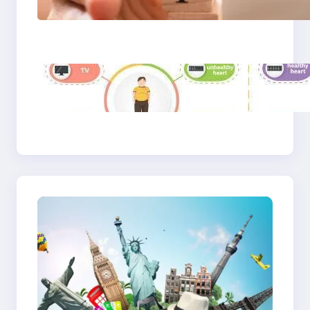
2025: Kesehatan
Mental, Produktivitas,
dan Makna Hidup Baru
Gaya Hidup Sehat
2025: Antara Tren,
Teknologi, dan
Kesadaran Diri