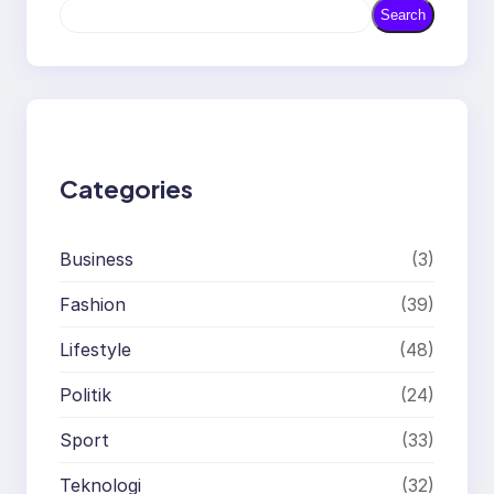
S
Search
e
a
r
c
h
Categories
Business
(3)
Fashion
(39)
Lifestyle
(48)
Politik
(24)
Sport
(33)
Teknologi
(32)