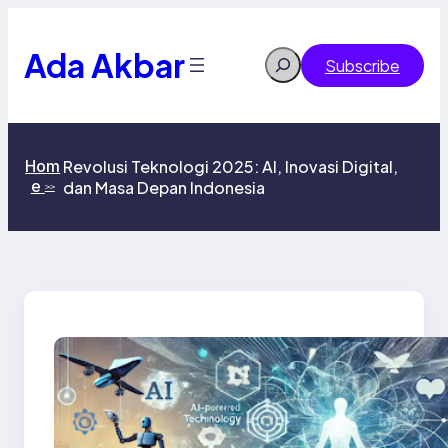
Skip
to
content
Ada Akbar
Search
Subscribe
Hom
Revolusi Teknologi 2025: AI, Inovasi Digital,
e
dan Masa Depan Indonesia
>>