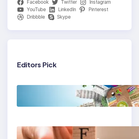
Facebook
Twitter
Instagram
YouTube
LinkedIn
Pinterest
Dribbble
Skype
Editors Pick
Tren Traveling 2025:
Liburan Cerdas,
Ramah Lingkungan,
dan Penuh Makna
Gaya Hidup Seimbang