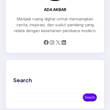
ADA AKBAR
Menjadi ruang digital untuk menuangkan
cerita, inspirasi, dan sudut pandang yang
relate dengan keseharian pembaca modern.
Facebook
Instagram
X
LinkedIn
Search
S
Search
e
a