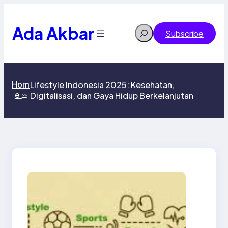
Skip
to
content
Ada Akbar
Search
Subscribe
Hom
Lifestyle Indonesia 2025: Kesehatan,
e
Digitalisasi, dan Gaya Hidup Berkelanjutan
>>