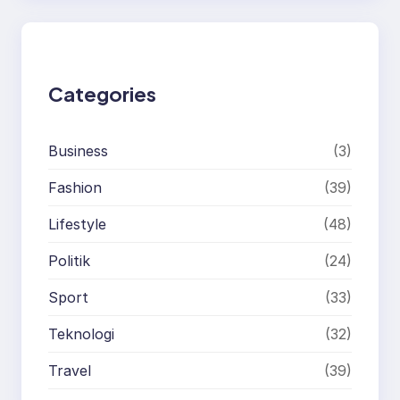
r
c
h
Categories
Business
(3)
Fashion
(39)
Lifestyle
(48)
Politik
(24)
Sport
(33)
Teknologi
(32)
Travel
(39)