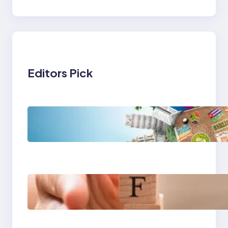
Editors Pick
Tren Traveling 2025:
Liburan Cerdas,
Ramah Lingkungan,
dan Penuh Makna
Gaya Hidup Seimbang
2025: Kesehatan
Mental, Produktivitas,
dan Makna Hidup Baru