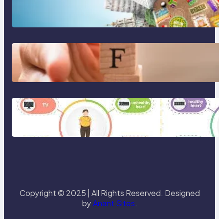
Tren Traveling 2025: Liburan
Cerdas, Ramah Lingkungan, dan
Penuh Makna
Gaya Hidup Seimbang 2025:
Kesehatan Mental, Produktivitas,
dan Makna Hidup Baru
Gaya Hidup Sehat 2025: Antara
Tren, Teknologi, dan Kesadaran
Diri
Copyright © 2025 | All Rights Reserved. Designed
by
Anant Sites
.