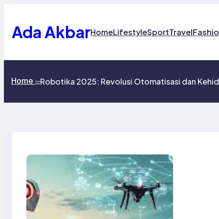
Skip
to
content
Ada Akbar
Home
Lifestyle
Sport
Travel
Fashi
Home
Robotika 2025: Revolusi Otomatisasi dan Keh
>>