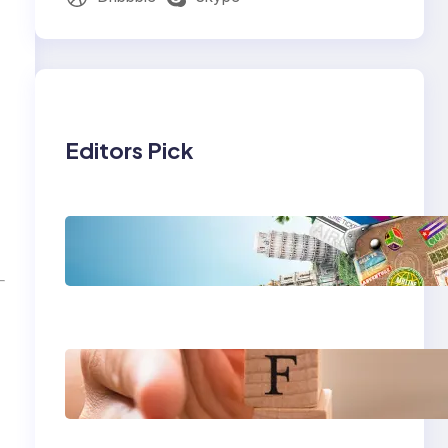
Editors Pick
Tren Traveling 2025:
Liburan Cerdas,
Ramah Lingkungan,
dan Penuh Makna
Gaya Hidup
Seimbang 2025:
Kesehatan Mental,