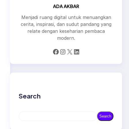
ADA AKBAR
Menjadi ruang digital untuk menuangkan
cerita, inspirasi, dan sudut pandang yang
relate dengan keseharian pembaca
modern.
Facebook
Instagram
X
LinkedIn
Search
S
Search
e
a