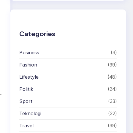
r
c
h
Categories
Business
(3)
Fashion
(39)
Lifestyle
(48)
Politik
(24)
Sport
(33)
Teknologi
(32)
Travel
(39)