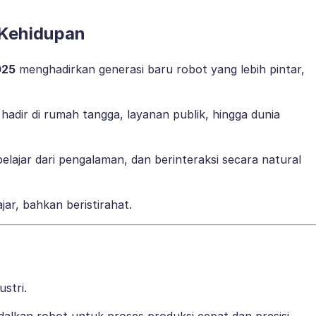
 Kehidupan
025
menghadirkan generasi baru robot yang lebih pintar,
a hadir di rumah tangga, layanan publik, hingga dunia
 belajar dari pengalaman, dan berinteraksi secara natural
jar, bahkan beristirahat.
stri.
dalkan robot untuk proses produksi cepat dan presisi