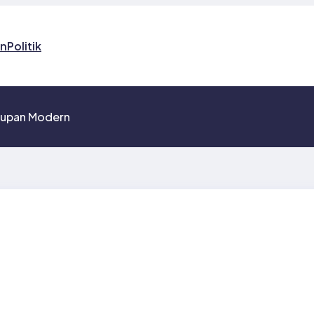
on
Politik
idupan Modern