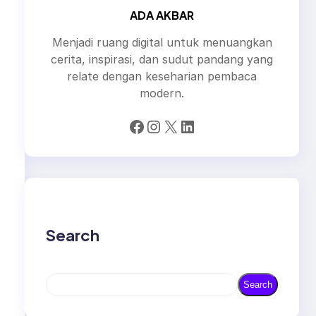
ADA AKBAR
Menjadi ruang digital untuk menuangkan
cerita, inspirasi, dan sudut pandang yang
relate dengan keseharian pembaca
modern.
Facebook
Instagram
X
LinkedIn
Search
S
Search
e
a