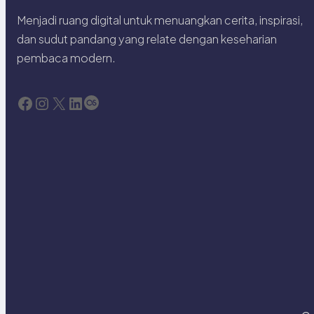
Menjadi ruang digital untuk menuangkan cerita, inspirasi,
dan sudut pandang yang relate dengan keseharian
pembaca modern.
Facebook
Instagram
X
LinkedIn
Last.fm