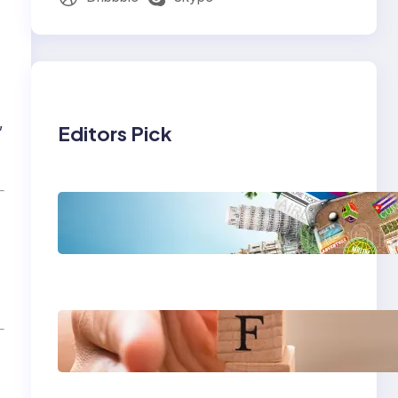
,
Editors Pick
Tren Traveling 2025:
Liburan Cerdas,
Ramah Lingkungan,
dan Penuh Makna
Gaya Hidup
Seimbang 2025:
Kesehatan Mental,