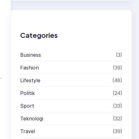
r
c
h
Categories
Business
(3)
Fashion
(39)
Lifestyle
(48)
Politik
(24)
Sport
(33)
Teknologi
(32)
Travel
(39)