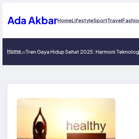
Skip
to
content
Ada Akbar
Home
Lifestyle
Sport
Travel
Fashi
Home
Tren Gaya Hidup Sehat 2025: Harmoni Teknolo
>>