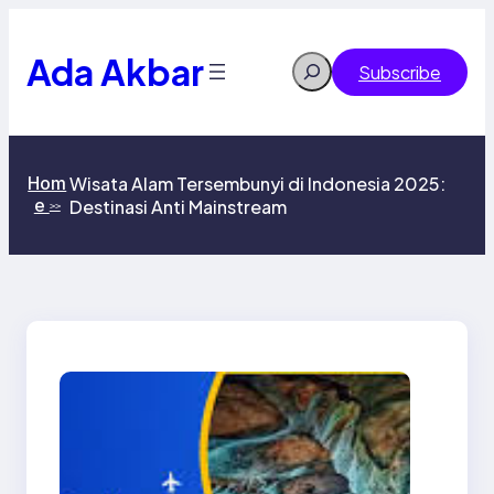
Skip
to
content
Ada Akbar
Search
Subscribe
Hom
Wisata Alam Tersembunyi di Indonesia 2025:
e
Destinasi Anti Mainstream
>>