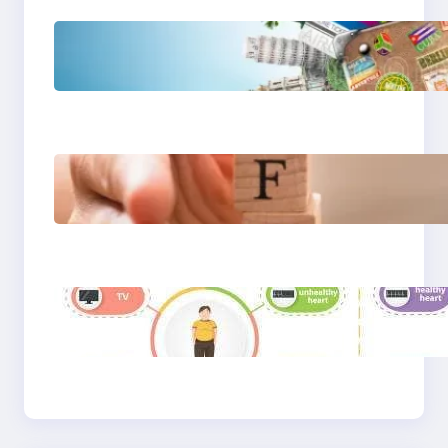
Tren Traveling 2025:
Liburan Cerdas,
Ramah Lingkungan,
dan Penuh Makna
Gaya Hidup Seimbang
2025: Kesehatan
Mental, Produktivitas,
dan Makna Hidup Baru
Gaya Hidup Sehat
2025: Antara Tren,
Teknologi, dan
Kesadaran Diri