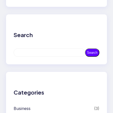
Search
S
Search
e
a
r
c
h
Categories
Business
(3)