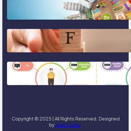
Tren Traveling 2025: Liburan
Cerdas, Ramah Lingkungan, dan
Penuh Makna
Gaya Hidup Seimbang 2025:
Kesehatan Mental, Produktivitas,
dan Makna Hidup Baru
Gaya Hidup Sehat 2025: Antara
Tren, Teknologi, dan Kesadaran
Diri
Copyright © 2025 | All Rights Reserved. Designed
by
Anant Sites
.