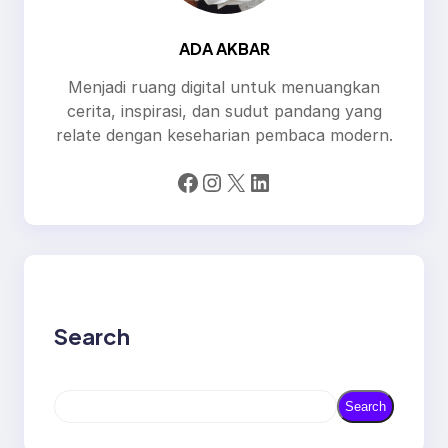
ADA AKBAR
Menjadi ruang digital untuk menuangkan
cerita, inspirasi, dan sudut pandang yang
relate dengan keseharian pembaca modern.
Facebook
Instagram
X
LinkedIn
Search
S
Search
e
a