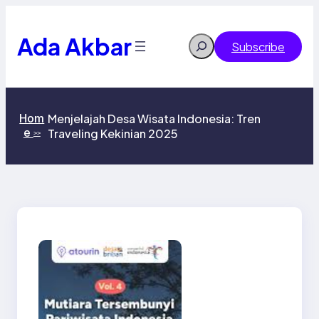
Skip
to
content
Ada Akbar
Search
Subscribe
Hom
Menjelajah Desa Wisata Indonesia: Tren
e
Traveling Kekinian 2025
>>