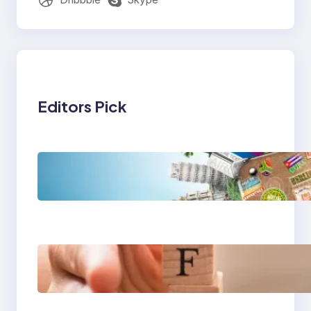
Editors Pick
Tren Traveling 2025:
Liburan Cerdas,
Ramah Lingkungan,
dan Penuh Makna
Gaya Hidup Seimbang
2025: Kesehatan
Mental, Produktivitas,