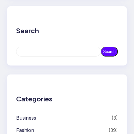
Search
S
Search
e
a
r
c
h
Categories
Business
(3)
Fashion
(39)