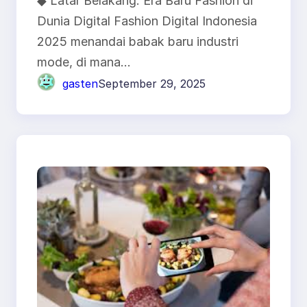
◆ Latar Belakang: Era Baru Fashion di
Depan Industri Mode
Dunia Digital Fashion Digital Indonesia
2025 menandai babak baru industri
mode, di mana…
gasten
September 29, 2025