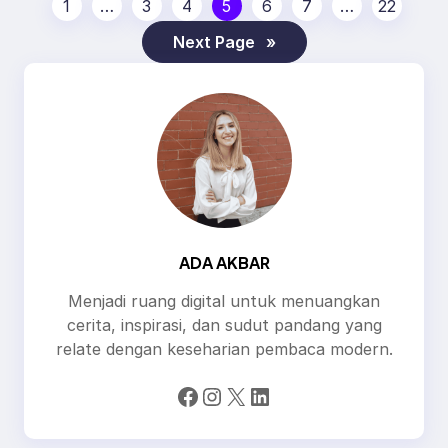
1
…
3
4
5
6
7
…
22
Next Page
»
ADA AKBAR
Menjadi ruang digital untuk menuangkan
cerita, inspirasi, dan sudut pandang yang
relate dengan keseharian pembaca modern.
Facebook
Instagram
X
LinkedIn