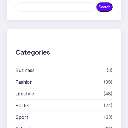
S
Search
e
a
r
c
h
Categories
Business
(3)
Fashion
(39)
Lifestyle
(48)
Politik
(24)
Sport
(33)