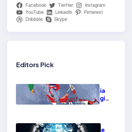
Facebook
Twitter
Instagram
YouTube
LinkedIn
Pinterest
Dribbble
Skype
Editors Pick
Geopolitik Indonesia
2025: Peran Strategis
di Asia Tenggara
Artificial Intelligence