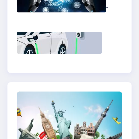
di Indonesia 2025:
Peluang, Regulasi,
dan Masa Depan
Ekonomi Digital
Kendaraan Listrik
Indonesia 2025:
Transformasi
Transportasi dan
Tantangan Energi
Hijau