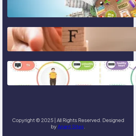
Tren Traveling 2025: Liburan
Cerdas, Ramah Lingkungan, dan
Penuh Makna
Gaya Hidup Seimbang 2025:
Kesehatan Mental, Produktivitas,
dan Makna Hidup Baru
Gaya Hidup Sehat 2025: Antara
Tren, Teknologi, dan Kesadaran
Diri
Copyright © 2025 | All Rights Reserved. Designed
by
Anant Sites
.