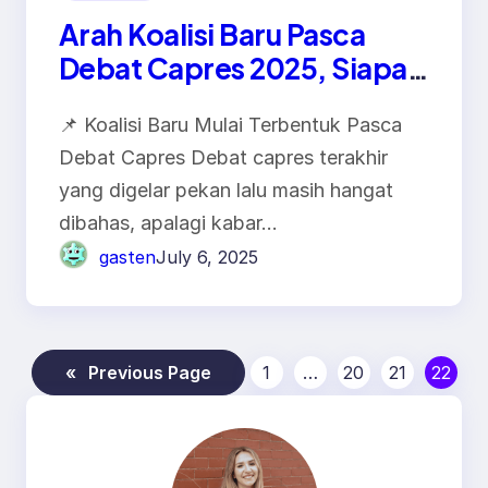
Arah Koalisi Baru Pasca
Debat Capres 2025, Siapa
Gandeng Siapa?
📌 Koalisi Baru Mulai Terbentuk Pasca
Debat Capres Debat capres terakhir
yang digelar pekan lalu masih hangat
dibahas, apalagi kabar…
gasten
July 6, 2025
«
Previous Page
1
…
20
21
22